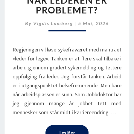
–
PROBLEMET?
HVA
NÅR
By
Vigdis Lamberg
|
5 Mai, 2026
LEDEREN
ER
PROBLEMET?
Regjeringen vil løse sykefraværet med mantraet
«leder før lege». Tanken er at flere skal tilbake i
arbeid gjennom gradert sykemelding og tettere
oppfølging fra leder. Jeg forstår tanken. Arbeid
er i utgangspunktet helsefremmende. Men bare
når arbeidsplassen er sunn. Som Jobbdoktor har
jeg gjennom mange år jobbet tett med
mennesker som står midt i karriereendring. …
Les Mer
Les Mer