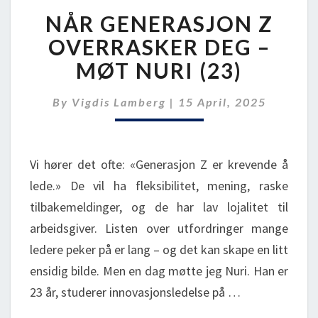
NÅR
NÅR GENERASJON Z
GENERASJON
Z
OVERRASKER DEG –
OVERRASKER
MØT NURI (23)
DEG
–
By
Vigdis Lamberg
|
15 April, 2025
MØT
NURI
(23)
Vi hører det ofte: «Generasjon Z er krevende å
lede.» De vil ha fleksibilitet, mening, raske
tilbakemeldinger, og de har lav lojalitet til
arbeidsgiver. Listen over utfordringer mange
ledere peker på er lang – og det kan skape en litt
ensidig bilde. Men en dag møtte jeg Nuri. Han er
23 år, studerer innovasjonsledelse på …