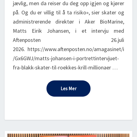
jævlig, men da reiser du deg opp igjen og kjører
på. Og du er villig til å ta risiko», sier skater og
administrerende direktør i Aker BioMarine,
Matts Eirik Johansen, i et intervju med
Aftenposten 26.juli
2026. https://www.aftenposten.no/amagasinet/i
/Gx6GWJ/matts-johansen-i-portrettintervjuet-
fra-blakk-skater-til-roekkes-krill-millionaer …
Les Mer
Les Mer