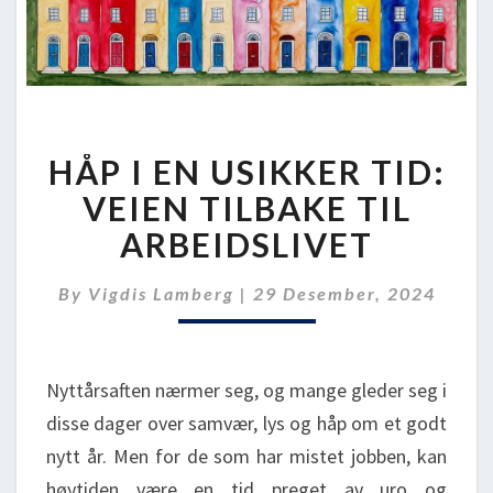
HÅP
HÅP I EN USIKKER TID:
I
EN
VEIEN TILBAKE TIL
USIKKER
ARBEIDSLIVET
TID:
VEIEN
By
Vigdis Lamberg
|
29 Desember, 2024
TILBAKE
TIL
ARBEIDSLIVET
Nyttårsaften nærmer seg, og mange gleder seg i
disse dager over samvær, lys og håp om et godt
nytt år. Men for de som har mistet jobben, kan
høytiden være en tid preget av uro og