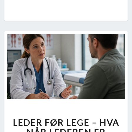
LEDER
LEDER FØR LEGE – HVA
FØR
LEGE
NÅR LEDEREN ER