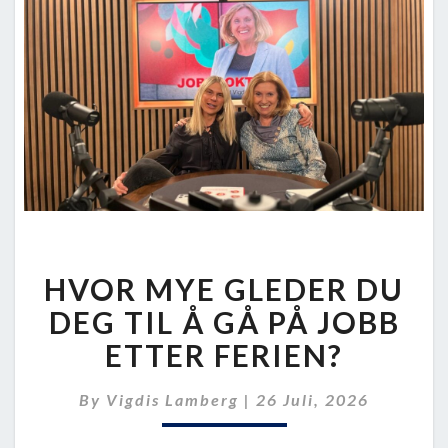
HVOR
HVOR MYE GLEDER DU
MYE
GLEDER
DEG TIL Å GÅ PÅ JOBB
DU
ETTER FERIEN?
DEG
TIL
By
Vigdis Lamberg
|
26 Juli, 2026
Å
GÅ