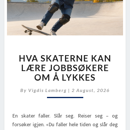
HVA
HVA SKATERNE KAN
SKATERNE
KAN
LÆRE JOBBSØKERE
LÆRE
OM Å LYKKES
JOBBSØKERE
OM
By
Vigdis Lamberg
|
2 August, 2026
Å
LYKKES
En skater faller. Slår seg. Reiser seg – og
forsøker igjen. «Du faller hele tiden og slår deg