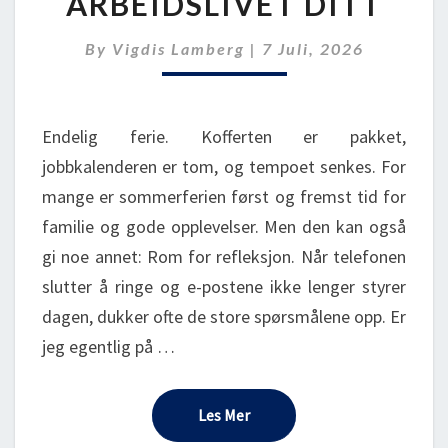
ARBEIDSLIVET DITT
RESTEN
AV
By
Vigdis Lamberg
|
7 Juli, 2026
ARBEIDSLIVET
DITT
Endelig ferie. Kofferten er pakket,
jobbkalenderen er tom, og tempoet senkes. For
mange er sommerferien først og fremst tid for
familie og gode opplevelser. Men den kan også
gi noe annet: Rom for refleksjon. Når telefonen
slutter å ringe og e-postene ikke lenger styrer
dagen, dukker ofte de store spørsmålene opp. Er
jeg egentlig på …
Les Mer
Les Mer