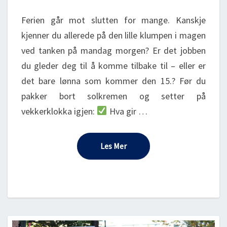
PÅ
Ferien går mot slutten for mange. Kanskje
JOBB
ETTER
kjenner du allerede på den lille klumpen i magen
FERIEN?
ved tanken på mandag morgen? Er det jobben
du gleder deg til å komme tilbake til – eller er
det bare lønna som kommer den 15.? Før du
pakker bort solkremen og setter på
vekkerklokka igjen:
Hva gir …
Les Mer
Les Mer