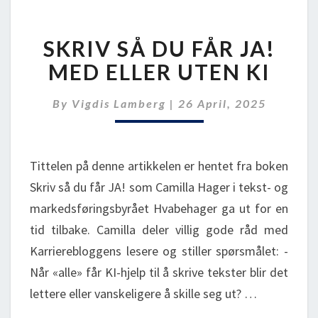
SKRIV
SKRIV SÅ DU FÅR JA!
SÅ
DU
MED ELLER UTEN KI
FÅR
JA!
By
Vigdis Lamberg
|
26 April, 2025
MED
ELLER
UTEN
Tittelen på denne artikkelen er hentet fra boken
KI
Skriv så du får JA! som Camilla Hager i tekst- og
markedsføringsbyrået Hvabehager ga ut for en
tid tilbake. Camilla deler villig gode råd med
Karrierebloggens lesere og stiller spørsmålet: -
Når «alle» får KI-hjelp til å skrive tekster blir det
lettere eller vanskeligere å skille seg ut? …