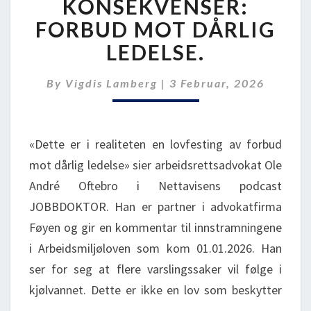
FORBUD
KONSEKVENSER:
MOT
FORBUD MOT DÅRLIG
DÅRLIG
LEDELSE.
LEDELSE.
By
Vigdis Lamberg
|
3 Februar, 2026
«Dette er i realiteten en lovfesting av forbud
mot dårlig ledelse» sier arbeidsrettsadvokat Ole
André Oftebro i Nettavisens podcast
JOBBDOKTOR. Han er partner i advokatfirma
Føyen og gir en kommentar til innstramningene
i Arbeidsmiljøloven som kom 01.01.2026. Han
ser for seg at flere varslingssaker vil følge i
kjølvannet. Dette er ikke en lov som beskytter
…