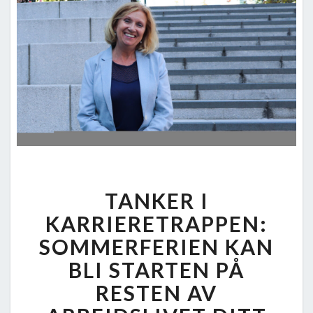
TANKER
TANKER I
I
KARRIERETRAPPEN:
KARRIERETRAPPEN:
SOMMERFERIEN
SOMMERFERIEN KAN
KAN
BLI STARTEN PÅ
BLI
RESTEN AV
STARTEN
PÅ