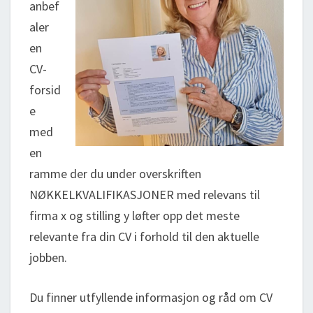
anbef
aler
en
CV-
forsid
e
med
en
ramme der du under overskriften
NØKKELKVALIFIKASJONER med relevans til
firma x og stilling y løfter opp det meste
relevante fra din CV i forhold til den aktuelle
jobben.
Du finner utfyllende informasjon og råd om CV