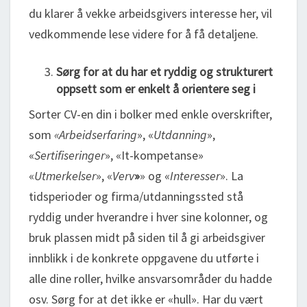
du klarer å vekke arbeidsgivers interesse her, vil
vedkommende lese videre for å få detaljene.
Sørg for at du har et ryddig og strukturert
oppsett som er enkelt å orientere seg i
Sorter CV-en din i bolker med enkle overskrifter,
som
«Arbeidserfaring
», «
Utdanning
»,
«
Sertifiseringer
», «It-kompetanse»
«
Utmerkelser
», «
Verv
»
» og «
Interesser
». La
tidsperioder og firma/utdanningssted stå
ryddig under hverandre i hver sine kolonner, og
bruk plassen midt på siden til å gi arbeidsgiver
innblikk i de konkrete oppgavene du utførte i
alle dine roller, hvilke ansvarsområder du hadde
osv. Sørg for at det ikke er «hull». Har du vært