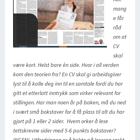
mang
e får
råd
om at
CV
skal
være kort. Helst bare èn side. Hvor i all verden
kom den teorien fra? En CV skal gi arbeidsgiver
lyst til å kalle deg inn til en samtale fordi du har
gitt et etterlatt inntrykk som virker relevant for
stillingen. Har man noen år på baken, må du ned
i svært små bokstaver for å få plass til alt du har
gjort på 1 eller 2 sider. Hvem orker å lese
tettskrevne sider med 5-6 punkts bokstaver?
INGEN! Utfordringen er å hekte på leseren raskt