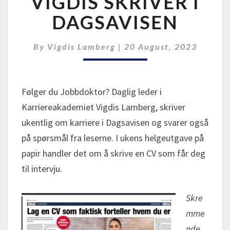
VIGDIS SKRIVER I
I
DAGSAVISEN
DAGSAVISEN
By
Vigdis Lamberg
|
20 August, 2023
Følger du Jobbdoktor? Daglig leder i
Karriereakademiet Vigdis Lamberg, skriver
ukentlig om karriere i Dagsavisen og svarer også
på spørsmål fra leserne. I ukens helgeutgave på
papir handler det om å skrive en CV som får deg
til intervju.
Skre
mme
nde